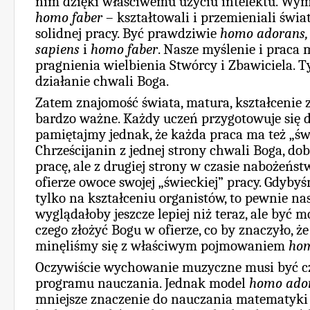
nim dzięki właściwemu użyciu intelektu. Wym
homo faber
– kształtowali i przemieniali świat 
solidnej pracy. Być prawdziwie
homo adorans,
sapiens
i
homo faber
. Nasze myślenie i praca
pragnienia wielbienia Stwórcy i Zbawiciela. 
działanie chwali Boga.
Zatem znajomość świata, matura, kształcenie 
bardzo ważne. Każdy uczeń przygotowuje się do
pamiętajmy jednak, że każda praca ma też „św
Chrześcijanin z jednej strony chwali Boga, d
pracę, ale z drugiej strony w czasie nabożeńs
ofierze owoce swojej „świeckiej” pracy. Gdybyś
tylko na kształceniu organistów, to pewnie n
wyglądałoby jeszcze lepiej niż teraz, ale być 
czego złożyć Bogu w ofierze, co by znaczyło, że
minęliśmy się z właściwym pojmowaniem
hom
Oczywiście wychowanie muzyczne musi być c
programu nauczania. Jednak model
homo ado
mniejsze znaczenie do nauczania matematyki i 