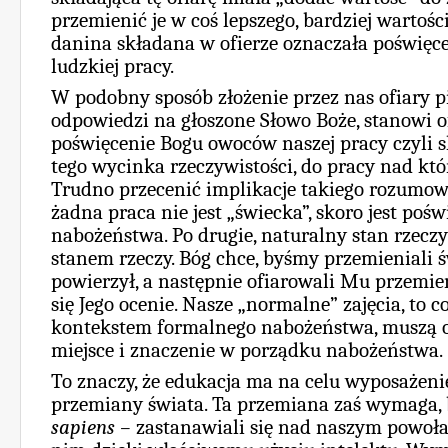
przemienić je w coś lepszego, bardziej warto
danina składana w ofierze oznaczała poświę
ludzkiej pracy.
W podobny sposób złożenie przez nas ofiary p
odpowiedzi na głoszone Słowo Boże, stanowi o
poświęcenie Bogu owoców naszej pracy czyli
tego wycinka rzeczywistości, do pracy nad kt
Trudno przecenić implikacje takiego rozumowa
żadna praca nie jest „świecka”, skoro jest poś
nabożeństwa. Po drugie, naturalny stan rzecz
stanem rzeczy. Bóg chce, byśmy przemieniali 
powierzył, a następnie ofiarowali Mu przemie
się Jego ocenie. Nasze „normalne” zajęcia, to 
kontekstem formalnego nabożeństwa, muszą o
miejsce i znaczenie w porządku nabożeństwa.
To znaczy, że edukacja ma na celu wyposażeni
przemiany świata. Ta przemiana zaś wymaga,
sapiens –
zastanawiali się nad naszym powoła