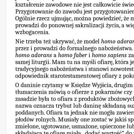
kształcenie zawodowe nie jest całkowicie świ
Przygotowanie do zawodu jest przygotowaniem
Ogólnie rzecz ujmując, można powiedzieć, że
prowadzi do ponownej sakralizacji życia, a wię
wzbogacenia.
Nie trzeba też ukrywać, że model
homo adora
przez i prowadzi do formalnego nabożeństwa.
homo adorans
a
homo faber
i
homo sapiens
za
samej liturgii. Mam tu na myśli ofiarę, która 
tradycyjnego nabożeństwa i stanowi nowote
odpowiednik starotestamentowej ofiary z pok
O daninie czytamy w Księdze Wyjścia, drugim 
tłumaczenia mówią o ofierze z pokarmów czy 
zasadzie była to ofiara z produktów zbożowych,
nazwa oznacza trybut lub daninę składaną su
poddanych. Ofiara ta jednak nie mogła zawie
płodów rolnych. Musiały one zostać w jakiś s
zmielone, ugotowane, usmażone, upieczone lu
składająca tę ofiarę miała „dodać wartość” do