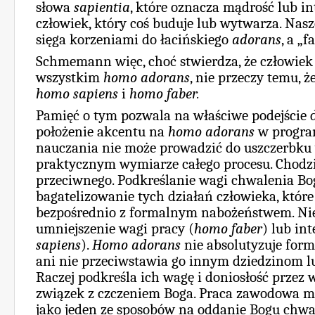
słowa
sapientia
, które oznacza mądrość lub in
człowiek, który coś buduje lub wytwarza. Nasz
sięga korzeniami do łacińskiego
adorans
, a „
Schmemann więc, choć stwierdza, że człowiek 
wszystkim
homo adorans
, nie przeczy temu, ż
homo sapiens
i
homo faber.
Pamięć o tym pozwala na właściwe podejście d
położenie akcentu na
homo adorans
w program
nauczania nie może prowadzić do uszczerbku
praktycznym wymiarze całego procesu. Chodzi 
przeciwnego. Podkreślanie wagi chwalenia Bo
bagatelizowanie tych działań człowieka, które
bezpośrednio z formalnym nabożeństwem. Nie
umniejszenie wagi pracy (
homo faber
) lub int
sapiens
).
Homo adorans
nie absolutyzuje for
ani nie przeciwstawia go innym dziedzinom lu
Raczej podkreśla ich wagę i doniosłość przez 
związek z czczeniem Boga. Praca zawodowa m
jako jeden ze sposobów na oddanie Bogu chwały