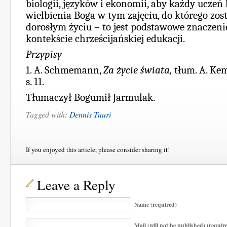
biologii, języków i ekonomii, aby każdy ucze
wielbienia Boga w tym zajęciu, do którego zo
dorosłym życiu – to jest podstawowe znaczen
kontekście chrześcijańskiej edukacji.
Przypisy
1. A. Schmemann,
Za życie świata,
tłum. A. Kem
s. 11.
Tłumaczył Bogumił Jarmulak.
Tagged with:
Dennis Tuuri
If you enjoyed this article, please consider sharing it!
Leave a Reply
Name (required)
Mail (will not be published) (requir