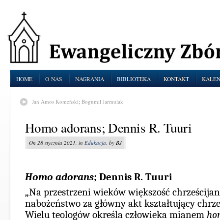
HOME
O NAS
NAGRANIA
BIBLIOTEKA
KONTAKT
KALE
Jan Amos Komeński; Bogumił Jarmulak
Homo adorans; Dennis R. Tuuri
On 28 stycznia 2021, in
Edukacja
, by BJ
Homo adorans
;
Dennis R. Tuuri
„Na przestrzeni wieków większość chrześcija
nabożeństwo za główny akt kształtujący chrze
Wielu teologów określa człowieka mianem
ho