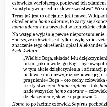
człowieka wielbiącego, ponieważ ich zdaniem 
konstytutywną cechą człowieczeństwa”, Wikip
Teraz już jest to oficjalne. Jeśli nawet Wikipad
określeniem
homo adorans
, to żarty się skoń
homo adorans
na przykład w kontekście eduk
Na wstępie wyjaśnię pewne nieporozumienie.
znaczy, że człowiek jest tylko i wyłącznie czci
znaczenie tego określenia opisał Aleksande
życie świata
:
„Wielbić Boga, składać Mu dziękczynieni
takim, jakim widzi go Bóg – być »współ
w tym akcie dziękczynienia i afirmacji 
nadawać mu nazwy, rozpoznawać jego isto
pragnienie« Boga – oto cechy człowieka 
reszty stworzeń.
Homo sapiens
– tak,
hom
nade wszystko
homo adorans
– człowiek
dziękczynienie, sławić i pojmować”
.
1
Homo
to po łacinie człowiek.
Sapiens
pochodzi