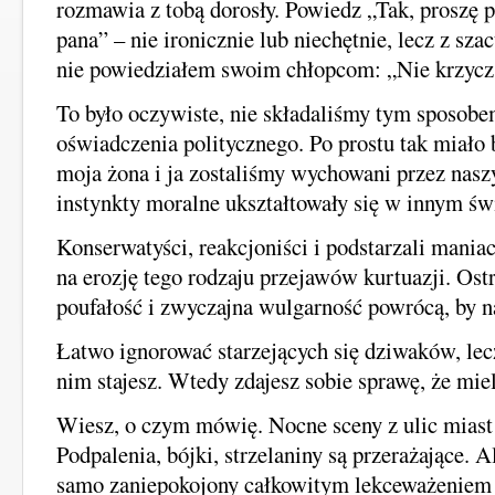
rozmawia z tobą dorosły. Powiedz „Tak, proszę p
pana” – nie ironicznie lub niechętnie, lecz z sz
nie powiedziałem swoim chłopcom: „Nie krzycz n
To było oczywiste, nie składaliśmy tym sposob
oświadczenia politycznego. Po prostu tak miało 
moja żona i ja zostaliśmy wychowani przez nasz
instynkty moralne ukształtowały się w innym św
Konserwatyści, reakcjoniści i podstarzali mania
na erozję tego rodzaju przejawów kurtuazji. Ostr
poufałość i zwyczajna wulgarność powrócą, by n
Łatwo ignorować starzejących się dziwaków, lec
nim stajesz. Wtedy zdajesz sobie sprawę, że miel
Wiesz, o czym mówię. Nocne sceny z ulic miast
Podpalenia, bójki, strzelaniny są przerażające. 
samo zaniepokojony całkowitym lekceważeniem 