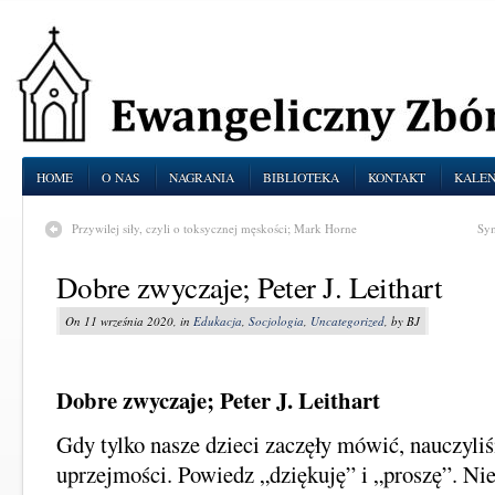
HOME
O NAS
NAGRANIA
BIBLIOTEKA
KONTAKT
KALE
Przywilej siły, czyli o toksycznej męskości; Mark Horne
Sym
Dobre zwyczaje; Peter J. Leithart
On 11 września 2020, in
Edukacja
,
Socjologia
,
Uncategorized
, by BJ
Dobre zwyczaje; Peter J. Leithart
Gdy tylko nasze dzieci zaczęły mówić, nauczyli
uprzejmości. Powiedz „dziękuję” i „proszę”. Ni