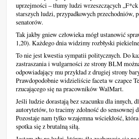
uprzejmości – tłumy ludzi wrzeszczących „F*ck
starszych ludzi, przypadkowych przechodniów, p
senatorów.
Tak jakby gniew człowieka mógł ustanowić spra
1,20). Każdego dnia widzimy rozbłyski piekielne
To nie jest kwestia sympatii politycznych. Do k
zastraszania i wulgarności ze strony BLM możn
odpowiadający mu przykład z drugiej strony bar
Prawdopodobnie widzieliście faceta w czapce T
rzucającego się na pracowników WalMart.
Jeśli ludzie dorastają bez szacunku dla innych, dl
autorytetów, to tracimy zdolność do sensownej 
Pozostaje nam tylko wzajemna wściekłość, która 
spotka się z brutalną siłą.
Jestem zły na ludzi, którzy źle zachowują się na