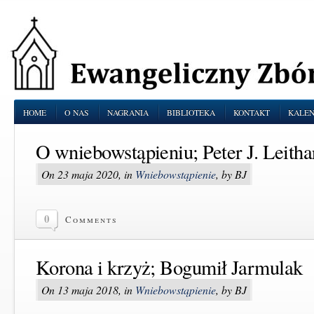
HOME
O NAS
NAGRANIA
BIBLIOTEKA
KONTAKT
KALE
O wniebowstąpieniu; Peter J. Leitha
On 23 maja 2020, in
Wniebowstąpienie
, by BJ
0
Comments
Korona i krzyż; Bogumił Jarmulak
On 13 maja 2018, in
Wniebowstąpienie
, by BJ