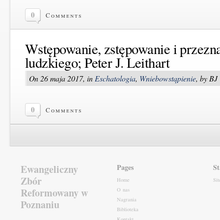
0
Comments
Wstępowanie, zstępowanie i przezna
ludzkiego; Peter J. Leithart
On 26 maja 2017, in
Eschatologia
,
Wniebowstąpienie
, by BJ
0
Comments
Ewangeliczny
Pages
St
Zbór
Home
Si
Reformowany w
O nas
Nagrania
Poznaniu
Biblioteka
Kontakt