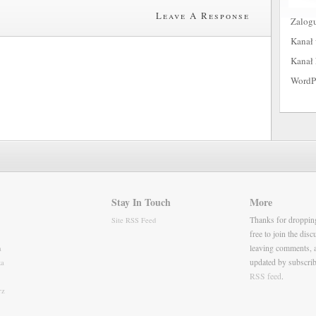
Leave A Response
Zalogu
Kanał
Kanał
WordPr
Stay In Touch
More
Thanks for droppin
Site RSS Feed
free to join the dis
leaving comments, 
a
updated by subscrib
ka
RSS feed
.
rz