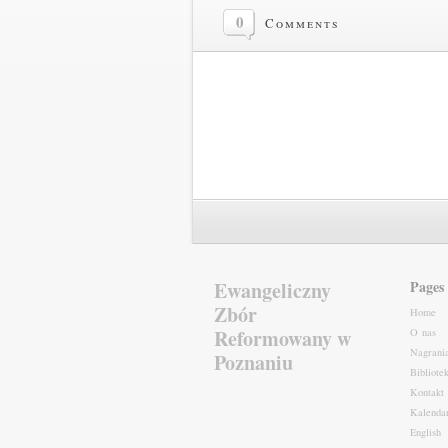
0
Comments
Ewangeliczny
Pages
Zbór
Home
Reformowany w
O nas
Nagrani
Poznaniu
Bibliote
Kontakt
Kalenda
English