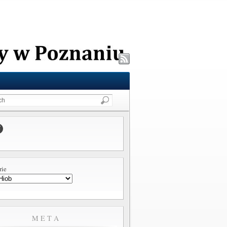
rie
META