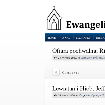
HOME
O NAS
NAGRANIA
BIBLI
Ofiara pochwalna; R
On 28 stycznia 2021, in
Cierpienie
,
Pobożność
0
Comments
Lewiatan i Hiob; Jeff
On 26 marca 2020, in
Cierpienie
,
Opatrzność
,