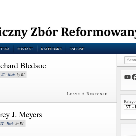
OTEKA
KONTAKT
KALENDARZ
ENGLISH
ichard Bledsoe
,
ST - Hiob
, by BJ
Leave A Response
Katego
rey J. Meyers
ST - Hiob
, by BJ