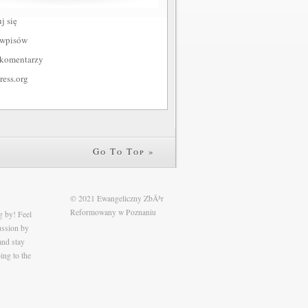
j się
 wpisów
 komentarzy
ess.org
Go To Top »
© 2021 Ewangeliczny ZbÃ³r
Reformowany w Poznaniu
g by! Feel
cussion by
and stay
ing to the