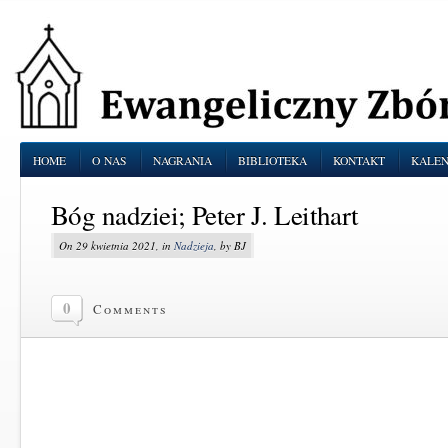
HOME
O NAS
NAGRANIA
BIBLIOTEKA
KONTAKT
KALE
Bóg nadziei; Peter J. Leithart
On 29 kwietnia 2021, in
Nadzieja
, by BJ
0
Comments