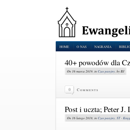
HOME
O NAS
NAGRANIA
BIBLI
40+ powodów dla Czas
On 16 marca 2019, in
Czas pasyjny
, by BJ
0
Comments
Post i uczta; Peter J. 
On 16 lutego 2018, in
Czas pasyjny
,
ST - Księ