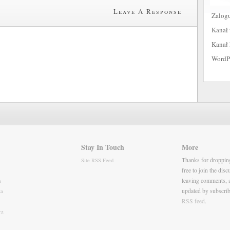
Leave A Response
Zalogu
Kanał
Kanał
WordPr
Stay In Touch
More
Thanks for droppin
Site RSS Feed
free to join the dis
leaving comments, 
a
updated by subscrib
ka
RSS feed
.
rz