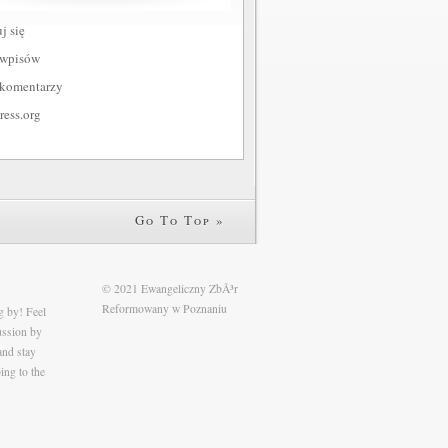
j się
 wpisów
 komentarzy
ess.org
Go To Top »
© 2021 Ewangeliczny ZbÃ³r
Reformowany w Poznaniu
g by! Feel
cussion by
and stay
ing to the