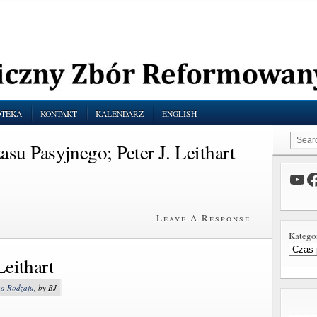
OTEKA
KONTAKT
KALENDARZ
ENGLISH
u Pasyjnego; Peter J. Leithart
Leave A Response
Katego
Leithart
ga Rodzaju
, by BJ