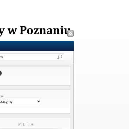
rie
META