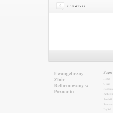
0
Comments
Ewangeliczny
Pages
Zbór
Home
Reformowany w
O nas
Nagrani
Poznaniu
Bibliote
Kontakt
Kalenda
English