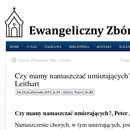
HOME
O NAS
NAGRANIA
BIBLIOTEKA
KONTAKT
KALE
Liturgia. Przypowieść; Peter J. Leithart
Frustr
Czy mamy namaszczać umierających?;
Leithart
On 28 października 2019, in
NT - Jakuba
,
Śmierć
, by BJ
Czy mamy namaszczać umierających?, Peter J
Namaszczenie chorych, w tym umierających, jes