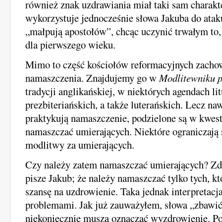
również znak uzdrawiania miał taki sam charakt
wykorzystuje jednocześnie słowa Jakuba do ataku
„małpują apostołów”, chcąc uczynić trwałym to,
dla pierwszego wieku.
Mimo to część kościołów reformacyjnych zachow
namaszczenia. Znajdujemy go w
Modlitewniku 
tradycji anglikańskiej, w niektórych agendach l
prezbiteriańskich, a także luterańskich. Lecz naw
praktykują namaszczenie, podzielone są w kwesti
namaszczać umierających. Niektóre ograniczają 
modlitwy za umierających.
Czy należy zatem namaszczać umierających? Zdaj
pisze Jakub; że należy namaszczać tylko tych, k
szansę na uzdrowienie. Taka jednak interpretac
problemami. Jak już zauważyłem, słowa „zbawi
niekoniecznie muszą oznaczać wyzdrowienie. P