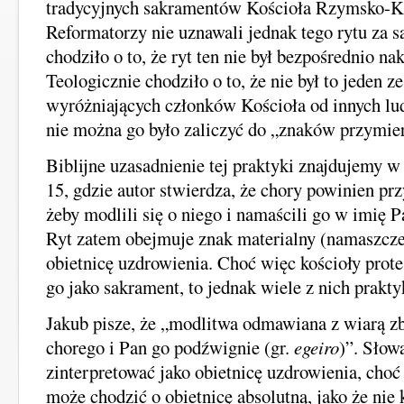
tradycyjnych sakramentów Kościoła Rzymsko-Ka
Reformatorzy nie uznawali jednak tego rytu za 
chodziło o to, że ryt ten nie był bezpośrednio na
Teologicznie chodziło o to, że nie był to jeden 
wyróżniających członków Kościoła od innych lu
nie można go było zaliczyć do „znaków przymie
Biblijne uzasadnienie tej praktyki znajdujemy w
15, gdzie autor stwierdza, że chory powinien pr
żeby modlili się o niego i namaścili go w imię 
Ryt zatem obejmuje znak materialny (namaszcze
obietnicę uzdrowienia. Choć więc kościoły protes
go jako sakrament, to jednak wiele z nich prakty
Jakub pisze, że „modlitwa odmawiana z wiarą z
chorego i Pan go podźwignie (gr.
egeiro
)”. Słow
zinterpretować jako obietnicę uzdrowienia, cho
może chodzić o obietnicę absolutną, jako że ni