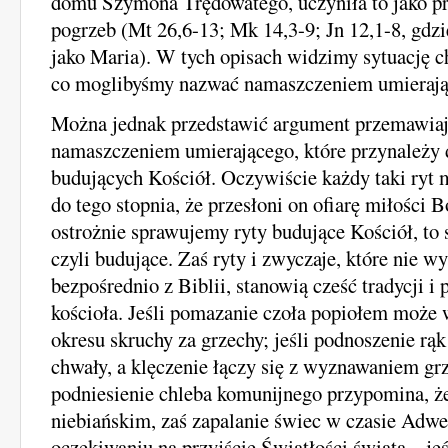
domu Szymona Trędowatego, uczyniła to jako p
pogrzeb (Mt 26,6-13; Mk 14,3-9; Jn 12,1-8, gdzi
jako Maria). W tych opisach widzimy sytuację c
co moglibyśmy nazwać namaszczeniem umierają
Można jednak przedstawić argument przemawiaj
namaszczeniem umierającego, które przynależy 
budujących Kościół. Oczywiście każdy taki ryt
do tego stopnia, że przesłoni on ofiarę miłości 
ostrożnie sprawujemy ryty budujące Kościół, to s
czyli budujące. Zaś ryty i zwyczaje, które nie w
bezpośrednio z Biblii, stanowią cześć tradycji i
kościoła. Jeśli pomazanie czoła popiołem może
okresu skruchy za grzechy; jeśli podnoszenie r
chwały, a klęczenie łączy się z wyznawaniem grz
podniesienie chleba komunijnego przypomina, że
niebiańskim, zaś zapalanie świec w czasie Adwe
oczekiwaniu na przyjście Światłości świata – jeś