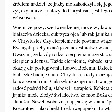
źródłem nadziei, że jakby nie zakończyła się jeg
żył, czy umrze – należy do Chrystusa i jest Jeg
własnością.
Wiem, że powyższe twierdzenie, może wydawać 
białaczka dziecka, cukrzyca ojca lub rak jajnika
w Chrystusie? Czy cierpienie nie powinno wiązać
Ewangelią, żeby uznać je za uczestnictwo w cie
Uważam, że każdy rodzaj cierpienia może stać s
cierpienia Jezusa. Każde cierpienie, słabość, str
okazję dla posługiwania ludowi Bożemu. Dzieck
białaczkę buduje Ciało Chrystusa, kiedy okazuj
końca swoich dni. Cukrzyk ukazuje moc Ewangel
radość pośród bólu, słabości i utrapień. Kobieta 
jajnika może złożyć świadectwo, że moc Boża do
słabości. Nawet osoba znajdująca się w stanie ś
Kościołowi jako obiekt troskliwej opieki. To wł